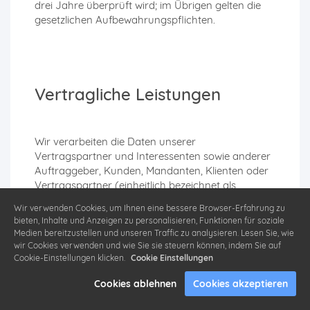
drei Jahre überprüft wird; im Übrigen gelten die
gesetzlichen Aufbewahrungspflichten.
Vertragliche Leistungen
Wir verarbeiten die Daten unserer
Vertragspartner und Interessenten sowie anderer
Auftraggeber, Kunden, Mandanten, Klienten oder
Vertragspartner (einheitlich bezeichnet als
„Vertragspartner“) entsprechend Art. 6 Abs. 1 lit. b.
Wir verwenden Cookies, um Ihnen eine bessere Browser-Erfahrung zu
DSGVO, um ihnen gegenüber unsere vertraglichen
bieten, Inhalte und Anzeigen zu personalisieren, Funktionen für soziale
oder vorvertraglichen Leistungen zu erbringen.
Medien bereitzustellen und unseren Traffic zu analysieren. Lesen Sie, wie
Die hierbei verarbeiteten Daten, die Art, der
wir Cookies verwenden und wie Sie sie steuern können, indem Sie auf
Umfang und der Zweck und die Erforderlichkeit
Cookie-Einstellungen klicken.
Cookie Einstellungen
ihrer Verarbeitung, bestimmen sich nach dem
Cookies ablehnen
Cookies akzeptieren
zugrundeliegenden Vertragsverhältnis.